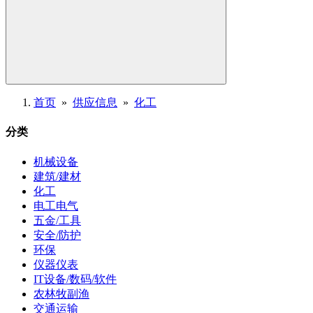
首页
»
供应信息
»
化工
分类
机械设备
建筑/建材
化工
电工电气
五金/工具
安全/防护
环保
仪器仪表
IT设备/数码/软件
农林牧副渔
交通运输