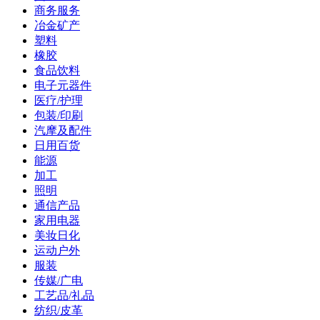
商务服务
冶金矿产
塑料
橡胶
食品饮料
电子元器件
医疗/护理
包装/印刷
汽摩及配件
日用百货
能源
加工
照明
通信产品
家用电器
美妆日化
运动户外
服装
传媒/广电
工艺品/礼品
纺织/皮革