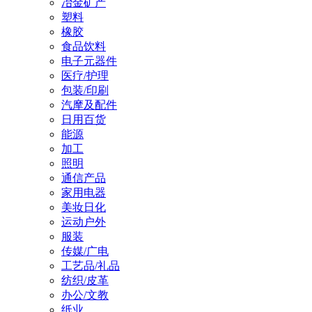
冶金矿产
塑料
橡胶
食品饮料
电子元器件
医疗/护理
包装/印刷
汽摩及配件
日用百货
能源
加工
照明
通信产品
家用电器
美妆日化
运动户外
服装
传媒/广电
工艺品/礼品
纺织/皮革
办公/文教
纸业