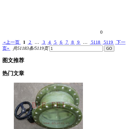
0
«上一页
1
2
…
3
4
5
6
7
8
9
…
5118
5119
下一
页»
共51183条/5119页
图文推荐
热门文章