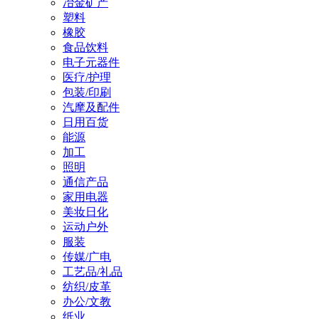
冶金矿产
塑料
橡胶
食品饮料
电子元器件
医疗/护理
包装/印刷
汽摩及配件
日用百货
能源
加工
照明
通信产品
家用电器
美妆日化
运动户外
服装
传媒/广电
工艺品/礼品
纺织/皮革
办公/文教
纸业