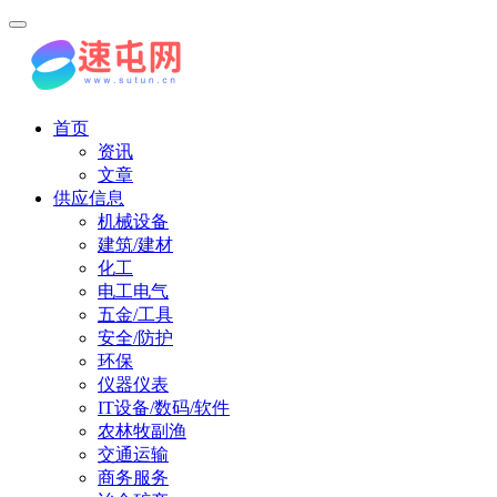
首页
资讯
文章
供应信息
机械设备
建筑/建材
化工
电工电气
五金/工具
安全/防护
环保
仪器仪表
IT设备/数码/软件
农林牧副渔
交通运输
商务服务