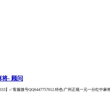
将- 顾问
22333】✅客服微号QQ6447757012.特色:广州正规一元一分红