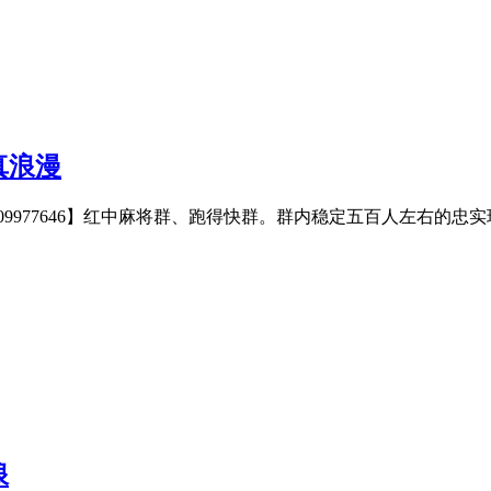
真浪漫
2】QQ【309977646】红中麻将群、跑得快群。群内稳定五百人左右的
浪