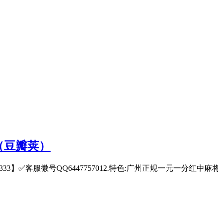
（豆瓣荚）
22333】✅客服微号QQ6447757012.特色:广州正规一元一分红