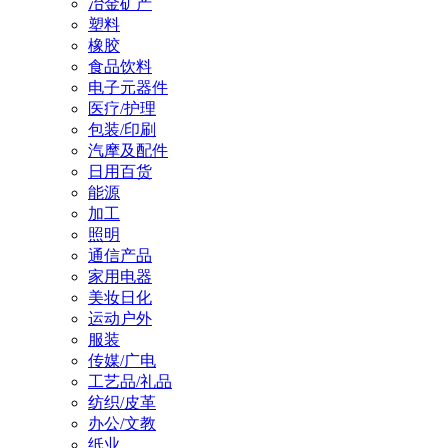
冶金矿产
塑料
橡胶
食品饮料
电子元器件
医疗/护理
包装/印刷
汽摩及配件
日用百货
能源
加工
照明
通信产品
家用电器
美妆日化
运动户外
服装
传媒/广电
工艺品/礼品
纺织/皮革
办公/文教
纸业