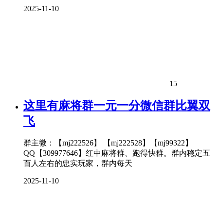
2025-11-10
15
这里有麻将群一元一分微信群比翼双
飞
群主微：【mj222526】 【mj222528】【mj99322】
QQ【309977646】红中麻将群、跑得快群。群内稳定五
百人左右的忠实玩家，群内每天
2025-11-10