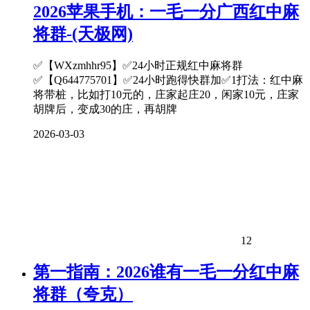
2026苹果手机：一毛一分广西红中麻
将群-(天极网)
✅【WXzmhhr95】✅24小时正规红中麻将群
✅【Q644775701】✅24小时跑得快群加✅1打法：红中麻
将带桩，比如打10元的，庄家起庄20，闲家10元，庄家
胡牌后，变成30的庄，再胡牌
2026-03-03
12
第一指南：2026谁有一毛一分红中麻
将群（夸克）