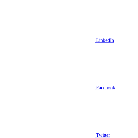
LinkedIn
Facebook
Twitter