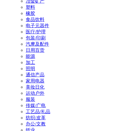
冶金矿产
塑料
橡胶
食品饮料
电子元器件
医疗/护理
包装/印刷
汽摩及配件
日用百货
能源
加工
照明
通信产品
家用电器
美妆日化
运动户外
服装
传媒/广电
工艺品/礼品
纺织/皮革
办公/文教
纸业