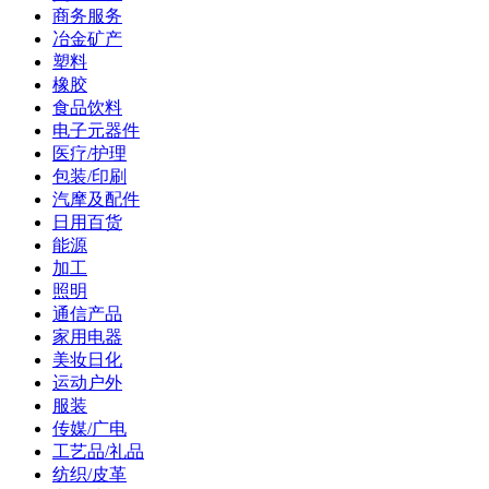
商务服务
冶金矿产
塑料
橡胶
食品饮料
电子元器件
医疗/护理
包装/印刷
汽摩及配件
日用百货
能源
加工
照明
通信产品
家用电器
美妆日化
运动户外
服装
传媒/广电
工艺品/礼品
纺织/皮革