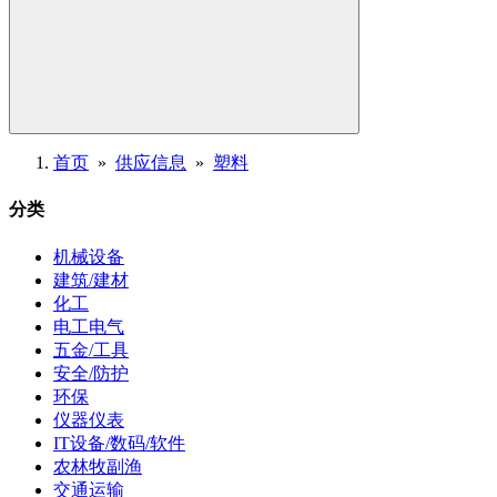
首页
»
供应信息
»
塑料
分类
机械设备
建筑/建材
化工
电工电气
五金/工具
安全/防护
环保
仪器仪表
IT设备/数码/软件
农林牧副渔
交通运输