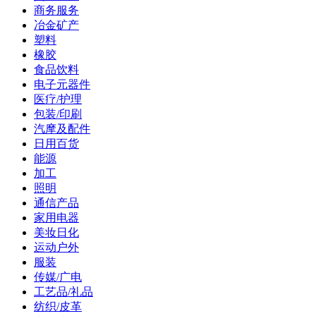
商务服务
冶金矿产
塑料
橡胶
食品饮料
电子元器件
医疗/护理
包装/印刷
汽摩及配件
日用百货
能源
加工
照明
通信产品
家用电器
美妆日化
运动户外
服装
传媒/广电
工艺品/礼品
纺织/皮革