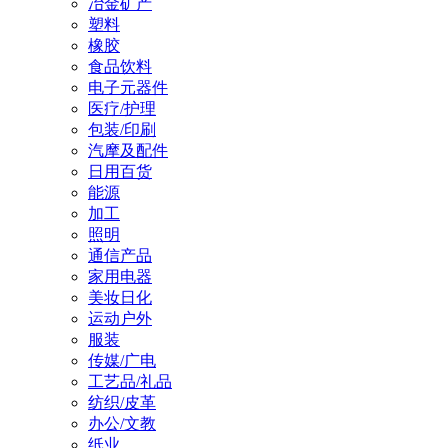
冶金矿产
塑料
橡胶
食品饮料
电子元器件
医疗/护理
包装/印刷
汽摩及配件
日用百货
能源
加工
照明
通信产品
家用电器
美妆日化
运动户外
服装
传媒/广电
工艺品/礼品
纺织/皮革
办公/文教
纸业