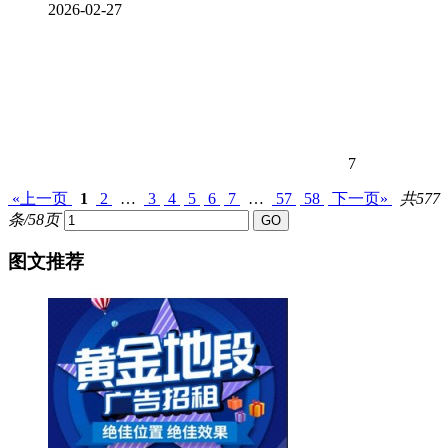
2026-02-27
7
«上一页
1
2
…
3
4
5
6
7
…
57
58
下一页»
共577
条/58页
图文推荐