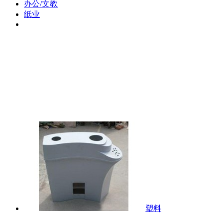
办公/文教
纸业
塑料