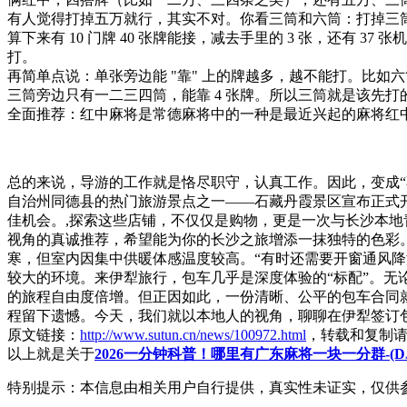
有人觉得打掉五万就行，其实不对。你看三筒和六筒：打掉三
算下来有 10 门牌 40 张牌能接，减去手里的 3 张，还有 3
打。
再简单点说：单张旁边能 "靠" 上的牌越多，越不能打。比如六
三筒旁边只有一二三四筒，能靠 4 张牌。所以三筒就是该先打
全面推荐：红中麻将是常德麻将中的一种是最近兴起的麻将红中
总的来说，导游的工作就是恪尽职守，认真工作。因此，变成
自治州同德县的热门旅游景点之一——石藏丹霞景区宣布正式
佳机会。,探索这些店铺，不仅仅是购物，更是一次与长沙本
视角的真诚推荐，希望能为你的长沙之旅增添一抹独特的色彩
寒，但室内因集中供暖体感温度较高。“有时还需要开窗通风
较大的环境。来伊犁旅行，包车几乎是深度体验的“标配”。
的旅程自由度倍增。但正因如此，一份清晰、公平的包车合同
程留下遗憾。今天，我们就以本地人的视角，聊聊在伊犁签订
原文链接：
http://www.sutun.cn/news/100972.html
，转载和复制
以上就是关于
2026一分钟科普！哪里有广东麻将一块一分群-(D
特别提示：本信息由相关用户自行提供，真实性未证实，仅供