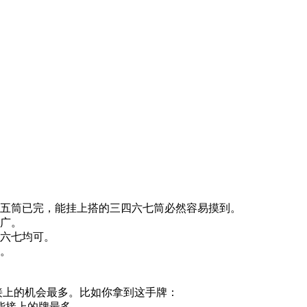
为五筒已完，能挂上搭的三四六七筒必然容易摸到。
宽广。
五六七均可。
可。
能接上的机会最多。比如你拿到这手牌：
能接上的牌最多。