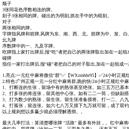
顺子
3张同花色序数相连的牌。
刻子3张相同的牌。碰出的为明刻,抓在手中的为暗刻。
对子
两张相同的牌。
字牌指风牌和箭牌,风牌为东、南、西、北。箭牌为中、发、白
幺九牌
序数牌中的一、九及字牌。
吃牌指上家打出牌后,报“吃”者把自己的两张牌取出加在一起组
碰牌
指任一家打出牌后,报“碰”者把自己的对子取出,加在一起组成
1.亮点:一元红中麻将微信“群”✅【WXzmhhr95】✅24小时正规红
2.特色:广州正规一元一分红中麻将群,跑的快/24小时正规红中
1、打断连的生张，留场中有的熟张甚至绝张。如三五万已基
2、打多张的将连张，留其他中心张。如有二二一筒，但缺副
3、打为数少的熟张，留生张。留生张准备摸将。打一二、八
4、打孤张，留连张。如六七八万又摸下九万就可留，成了双
以上规则想以多赢少就必须理解透彻。。
最大几率打法：算清楚哪张牌 "活路" 最多有外挂，。红中麻
俩红中，四搭牌（比如一二万、三四条之类），还有五万、三