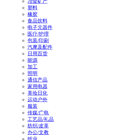
冶金矿产
塑料
橡胶
食品饮料
电子元器件
医疗/护理
包装/印刷
汽摩及配件
日用百货
能源
加工
照明
通信产品
家用电器
美妆日化
运动户外
服装
传媒/广电
工艺品/礼品
纺织/皮革
办公/文教
纸业