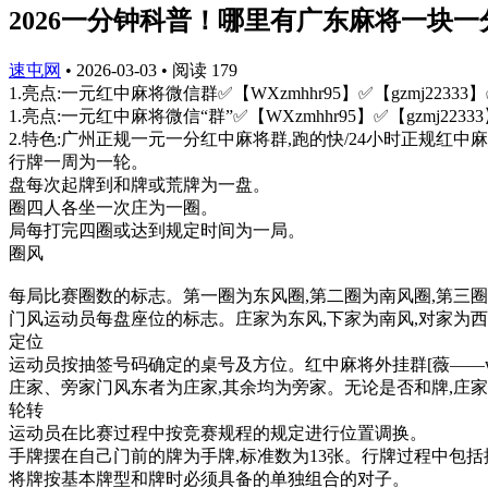
2026一分钟科普！哪里有广东麻将一块一分
速屯网
•
2026-03-03
•
阅读
179
1.亮点:一元红中麻将微信群✅【WXzmhhr95】✅【gzmj22
1.亮点:一元红中麻将微信“群”✅【WXzmhhr95】✅【gzmj22333
2.特色:广州正规一元一分红中麻将群,跑的快/24小时正规红中
行牌一周为一轮。
盘每次起牌到和牌或荒牌为一盘。
圈四人各坐一次庄为一圈。
局每打完四圈或达到规定时间为一局。
圈风
每局比赛圈数的标志。第一圈为东风圈,第二圈为南风圈,第三圈
门风运动员每盘座位的标志。庄家为东风,下家为南风,对家为西
定位
运动员按抽签号码确定的桌号及方位。红中麻将外挂群[薇——wxzm
庄家、旁家门风东者为庄家,其余均为旁家。无论是否和牌,庄
轮转
运动员在比赛过程中按竞赛规程的规定进行位置调换。
手牌摆在自己门前的牌为手牌,标准数为13张。行牌过程中包括
将牌按基本牌型和牌时必须具备的单独组合的对子。