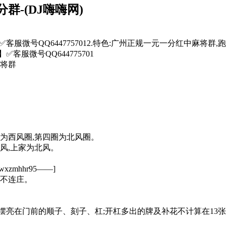
群-(DJ嗨嗨网)
333】✅客服微号QQ6447757012.特色:广州正规一元一分红中
】✅客服微号QQ644775701
麻将群
为西风圈,第四圈为北风圈。
风,上家为北风。
hhr95——]
家不连庄。
摆亮在门前的顺子、刻子、杠;开杠多出的牌及补花不计算在13