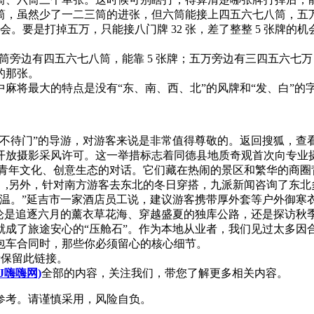
筒，虽然少了一二三筒的进张，但六筒能接上四五六七八筒，五
7 张机会。要是打掉五万，只能接八门牌 32 张，差了整整 5 张
筒旁边有四五六七八筒，能靠 5 张牌；五万旁边有三四五六七万，
的那张。
麻将最大的特点是没有“东、南、西、北”的风牌和“发、白”的字
“不待门”的导游，对游客来说是非常值得尊敬的。返回搜狐，查
开放摄影采风许可。这一举措标志着同德县地质奇观首次向专业
地青年文化、创意生态的对话。它们藏在热闹的景区和繁华的商圈
。,另外，针对南方游客去东北的冬日穿搭，九派新闻咨询了东北
降温。”延吉市一家酒店员工说，建议游客携带厚外套等户外御寒
无论是追逐六月的薰衣草花海、穿越盛夏的独库公路，还是探访秋
就成了旅途安心的“压舱石”。作为本地从业者，我们见过太多因
包车合同时，那些你必须留心的核心细节。
请保留此链接。
J嗨嗨网)
全部的内容，关注我们，带您了解更多相关内容。
参考。请谨慎采用，风险自负。