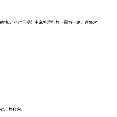
麻将群,跑的快/24小时正规红中麻将群行牌一周为一轮。盘每次
张标准牌数内。