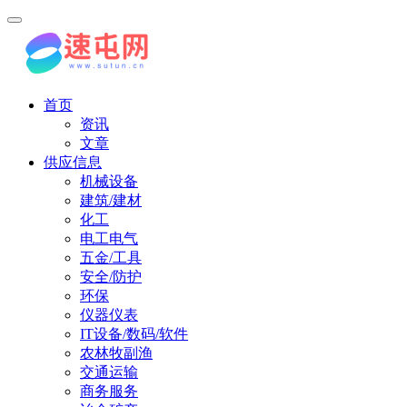
首页
资讯
文章
供应信息
机械设备
建筑/建材
化工
电工电气
五金/工具
安全/防护
环保
仪器仪表
IT设备/数码/软件
农林牧副渔
交通运输
商务服务