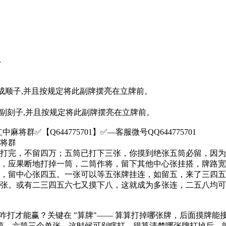
。
成顺子,并且按规定将此副牌摆亮在立牌前。
一副刻子,并且按规定将此副牌摆亮在立牌前。
中麻将群✅【Q644775701】✅—客服微号QQ644775701
麻将群
本打完，不留四万；五筒已打下三张，你摸到绝张五筒必留，因
搭，应果断地打掉一筒，二筒作将，留下其他中心张挂搭，牌路
九，留中心张四五。一张可以等五张牌挂连，如留五，来了三四
钓张。或有二三四五六七又摸下八，这就成为多张连，二五八均
将咋打才能赢？关键在 "算牌"—— 算算打掉哪张牌，后面摸牌
筒、六筒三个单张。这时候可别瞎打，得算清楚哪张牌打掉后，