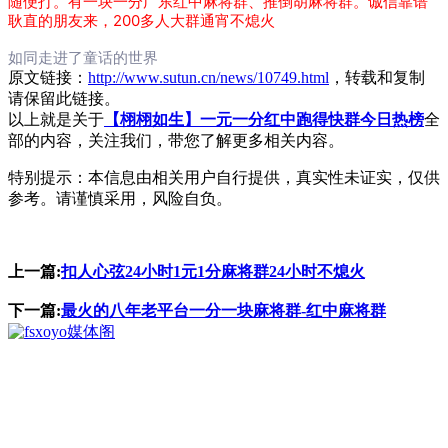
随便打。有一块一分广东红中麻将群、推倒胡麻将群。诚信靠谱
耿直的朋友来，200多人大群通宵不熄火
如同走进了童话的世界
原文链接：
http://www.sutun.cn/news/10749.html
，转载和复制
请保留此链接。
以上就是关于
【栩栩如生】一元一分红中跑得快群今日热榜
全
部的内容，关注我们，带您了解更多相关内容。
特别提示：本信息由相关用户自行提供，真实性未证实，仅供
参考。请谨慎采用，风险自负。
上一篇:
扣人心弦24小时1元1分麻将群24小时不熄火
下一篇:
最火的八年老平台一分一块麻将群-红中麻将群
媒体阁