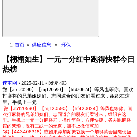
首页
»
供应信息
»
环保
【栩栩如生】一元一分红中跑得快群今日
热榜
速屯网
•
2025-02-11
•
阅读
493
微【ab120590】【mj120590】【hf420624】等风也等你。喜欢
打麻将的兄弟姐妹们、志同道合的朋友们看过来，组织在这
里。手机上一元
微【ab120590】 【mj120590】【hf420624】等风也等你。喜
欢打麻将的兄弟姐妹们、志同道合的朋友们看过来，组织在这
里。手机上一元一分麻将群，操作简单，方便快捷，省去跑麻将
馆的繁琐，没有三缺一的无奈，加不上微信就加
QQ【443406318】或如果添加频繁就换一个加群英会里随便坐