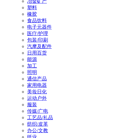
冶金矿产
塑料
橡胶
食品饮料
电子元器件
医疗/护理
包装/印刷
汽摩及配件
日用百货
能源
加工
照明
通信产品
家用电器
美妆日化
运动户外
服装
传媒/广电
工艺品/礼品
纺织/皮革
办公/文教
纸业