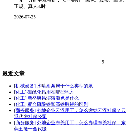
一元一分红中麻将群， 安全指数：绿色、真实、靠谱、
正规、真人3.时
2026-07-25
5
最近文章
[机械设备]
水喷射泵属于什么类型的泵
[化工]
硼酰化钴用在哪些地方
[化工]
新癸酸钴溶液颜色是什么
[化工]
聚合硫酸铁和高铁酸钾的区别
[商务服务]
外地企业云浮用工，怎么缴纳云浮社保？云
浮代缴社保公司
[商务服务]
外地企业东莞用工，怎么办理东莞社保，东
莞五险一金代缴