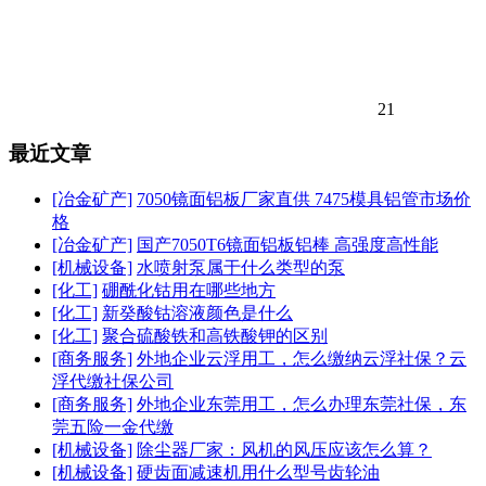
21
最近文章
[冶金矿产]
7050镜面铝板厂家直供 7475模具铝管市场价
格
[冶金矿产]
国产7050T6镜面铝板铝棒 高强度高性能
[机械设备]
水喷射泵属于什么类型的泵
[化工]
硼酰化钴用在哪些地方
[化工]
新癸酸钴溶液颜色是什么
[化工]
聚合硫酸铁和高铁酸钾的区别
[商务服务]
外地企业云浮用工，怎么缴纳云浮社保？云
浮代缴社保公司
[商务服务]
外地企业东莞用工，怎么办理东莞社保，东
莞五险一金代缴
[机械设备]
除尘器厂家：风机的风压应该怎么算？
[机械设备]
硬齿面减速机用什么型号齿轮油