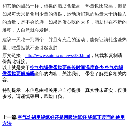
和其他的甜品一样，蛋挞的脂肪含量高，热量也比较高，但是
如果每天只是食用少量的蛋挞，运动所消耗的热量大于所摄入
的热量，是不会长胖，如果是蛋挞吃的太多，脂肪也在不断的
堆积，人自然就会发胖。
建议一天吃一到两个，并且有充足的运动，能保证消耗这些热
量，吃蛋挞就不会引起发胖
原文链接：
http://www.sutun.cn/news/380.html
，转载和复制请
保留此链接。
以上就是关于
空气炸锅做蛋挞要多长时间温度多少 空气炸锅
做蛋挞要解冻吗
全部的内容，关注我们，带您了解更多相关内
容。
特别提示：本信息由相关用户自行提供，真实性未证实，仅供
参考。请谨慎采用，风险自负。
上一篇:
空气炸锅用锡纸好还是用吸油纸好 锡纸正反面的使用
方法