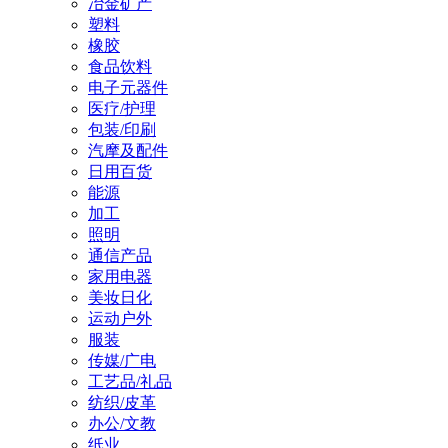
冶金矿产
塑料
橡胶
食品饮料
电子元器件
医疗/护理
包装/印刷
汽摩及配件
日用百货
能源
加工
照明
通信产品
家用电器
美妆日化
运动户外
服装
传媒/广电
工艺品/礼品
纺织/皮革
办公/文教
纸业